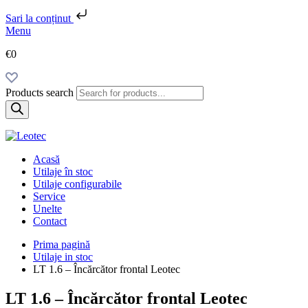
Sari la conținut
Menu
€0
Products search
Acasă
Utilaje în stoc
Utilaje configurabile
Service
Unelte
Contact
Prima pagină
Utilaje in stoc
LT 1.6 – Încărcător frontal Leotec
LT 1.6 – Încărcător frontal Leotec