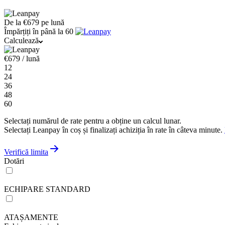
De la
€679
pe lună
Împărțiți în până la 60
Calculează
€
679
/ lună
12
24
36
48
60
Selectați numărul de rate pentru a obține un calcul lunar.
Selectați Leanpay în coș și finalizați achiziția în rate în câteva minute.
Verifică limita
Dotări
ECHIPARE STANDARD
ATAȘAMENTE