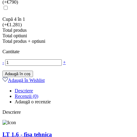
(+€790)
Cupă 4 în 1
(+€1.281)
Total produs
Total optiuni
Total produs + optiuni
Cantitate
-
+
Adaugă în coș
Adaugă în Wishlist
Descriere
Recenzii (0)
Adaugă o recenzie
Descriere
LT 1.6 - fisa tehnica