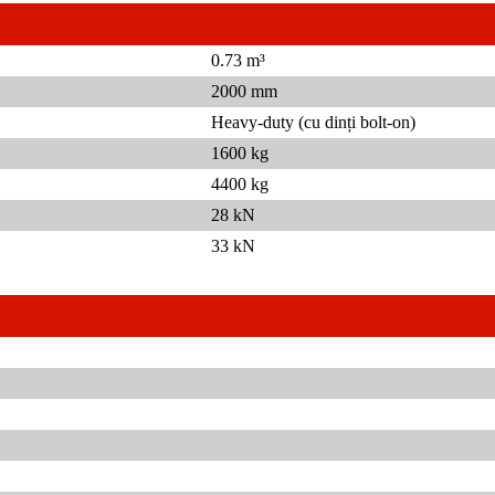
0.73 m³
2000 mm
Heavy-duty (cu dinți bolt-on)
1600 kg
4400 kg
28 kN
33 kN