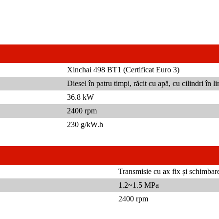
Xinchai 498 BT1 (Certificat Euro 3)
Diesel în patru timpi, răcit cu apă, cu cilindri în li
36.8 kW
2400 rpm
230 g/kW.h
Transmisie cu ax fix și schimbare
1.2~1.5 MPa
2400 rpm