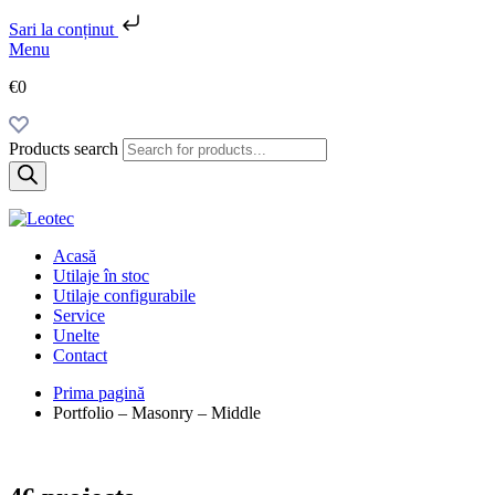
Sari la conținut
Menu
€0
Products search
Acasă
Utilaje în stoc
Utilaje configurabile
Service
Unelte
Contact
Prima pagină
Portfolio – Masonry – Middle