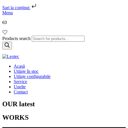
Sari la conținut
Menu
€0
Products search
Acasă
Utilaje în stoc
Utilaje configurabile
Service
Unelte
Contact
OUR latest
WORKS